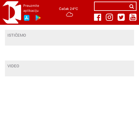
Preuzmite
Čačak
24
℃
aplikaciju
ISTIČEMO
VIDEO